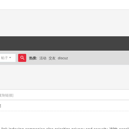
帖子
热搜:
活动
交友
discuz
搜
索
[复制链接]
层