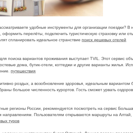
рассматриваете удобные инструменты для организации поездки? В 
, оформить перелёты, подключить туристическую страховку или от
олят спланировать идеальное странствие
поиск дешевых отелей
ля поиска вариантов проживания выступает TVIL. Этот сервис о
остевые дома, бутик-отели, коттеджи и другие варианты жилья. И
ение.
путешествия
итивно роздых, а возобновление здоровья, идеальным вариантом б
браны большое численность курортов. Гость сможет урвать оздоро
оятные регионы России, рекомендуется посмотреть на сервис Боль
 направлениям. Пользователям открываются маршруты на Алтай, н
вых туров