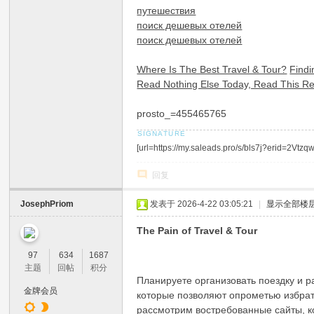
путешествия
поиск дешевых отелей
поиск дешевых отелей
Where Is The Best Travel & Tour?
Findi
Read Nothing Else Today, Read This Re
prosto_=455465765
[url=https://my.saleads.pro/s/bls7j?erid=2
回复
JosephPriom
发表于 2026-4-22 03:05:21
|
显示全部楼
The Pain of Travel & Tour
97
634
1687
主题
回帖
积分
Планируете организовать поездку и 
金牌会员
которые позволяют опрометью избрат
рассмотрим востребованные сайты, к