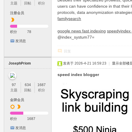
Besides their specialized prowess, quick
主题
回帖
积分
users can have confidence in that their 
protocols, data anonymization strategies
注册会员
familysearch
google news fast indexing
speedyindex 
积分
78
@index_systum77=
发消息
回复
JosephPriom
发表于 2026-4-21 16:59:23
|
显示全部楼
speed index blogger
97
634
1687
主题
回帖
积分
金牌会员
积分
1687
发消息