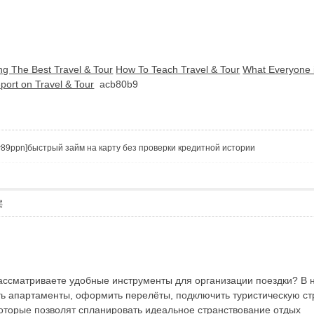
ng The Best Travel & Tour
How To Teach Travel & Tour
What Everyone 
port on Travel & Tour
acb80b9
Vtzqw89ppn]быстрый займ на карту без проверки кредитной истории
层
рассматриваете удобные инструменты для организации поездки? В 
ь апартаменты, оформить перелёты, подключить туристическую стр
оторые позволят спланировать идеальное странствование
отдых