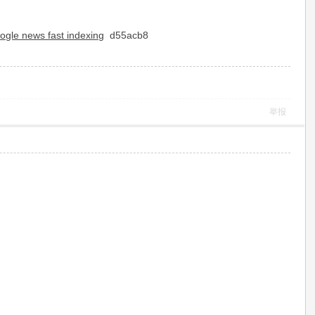
ogle news fast indexing
d55acb8
举报