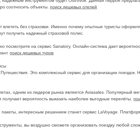
е, надежным инструментом будет Ostrovok. Данная перрон предлаг
оро соотносить объекты.
поиск дешевых отелей
т влететь без страховки. Именно почему опытные туристы оформля
нут получить надежный страховой полис.
но посмотрите на сервис Sanatory. Онлайн-система дает вероятно
иант.
поиск дешевых туров
исы
Путешествия. Это комплексный сервис для организации поездок. 
етах, одним из лидеров рынка является Aviasales. Популярный ме
нт получает вероятность выказать наиболее выгодные перелёты.
по
е пакеты, интересным решением станет сервис LaVoyage. Платфо
нструменты, вы воздушно сможете организовать поездку любой сло