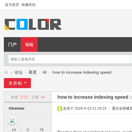
设为首页
收藏本站
门户
论坛
»
论坛
›
夜星
›
AI
›
how to increase indexing speed
夜
发新帖
星
how to increase indexing speed
查看:
1725
|
回复:
44
Altonnaw
发表于 2026-4-19 21:19:24
|
显示全部楼
14
0
78