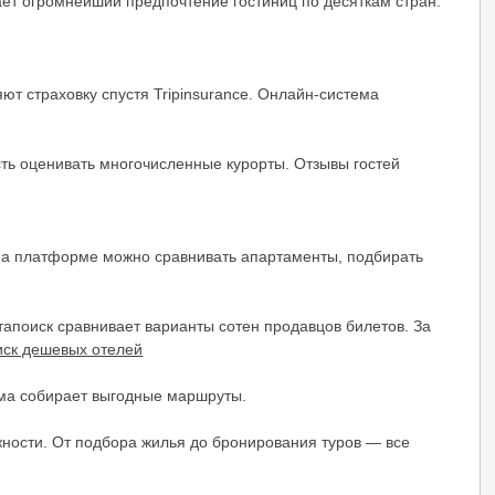
ает огромнейший предпочтение гостиниц по десяткам стран.
ют страховку спустя Tripinsurance. Онлайн-система
сть оценивать многочисленные курорты. Отзывы гостей
На платформе можно сравнивать апартаменты, подбирать
тапоиск сравнивает варианты сотен продавцов билетов. За
иск дешевых отелей
рма собирает выгодные маршруты.
жности. От подбора жилья до бронирования туров — все