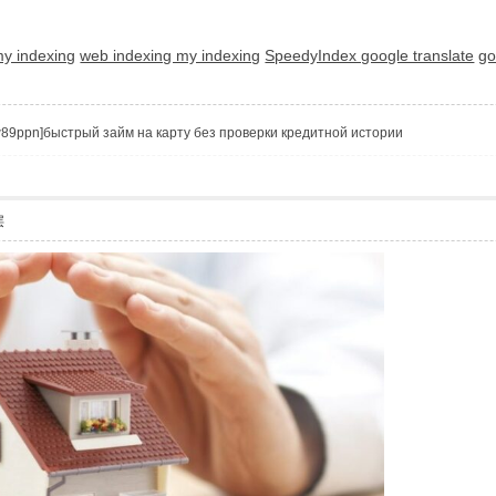
my indexing
web indexing my indexing
SpeedyIndex google translate
go
Vtzqw89ppn]быстрый займ на карту без проверки кредитной истории
层