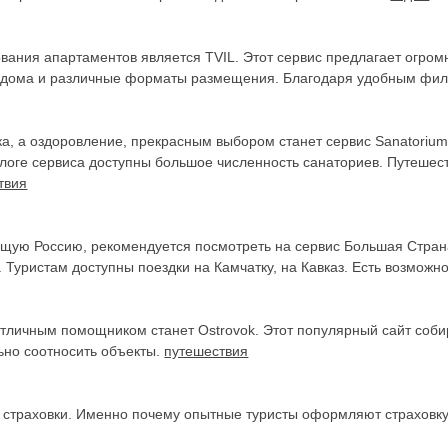
вания апартаментов является TVIL. Этот сервис предлагает огро
и, дома и различные форматы размещения. Благодаря удобным фил
ка, а оздоровление, прекрасным выбором станет сервис Sanatoriu
алоге сервиса доступны большое численность санаториев. Путешес
твия
ящую Россию, рекомендуется посмотреть на сервис Большая Стран
уристам доступны поездки на Камчатку, на Кавказ. Есть возможно
, отличным помощником станет Ostrovok. Этот популярный сайт соб
ьно соотносить объекты.
путешествия
з страховки. Именно почему опытные туристы оформляют страховку