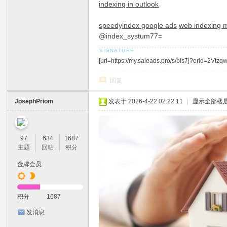
indexing in outlook
speedyindex google ads
web indexing 
@index_systum77=
[url=https://my.saleads.pro/s/bls7j?erid=2
回复
JosephPriom
发表于 2026-4-22 02:22:11
|
显示全部楼
97
634
1687
主题
回帖
积分
金牌会员
积分
1687
发消息