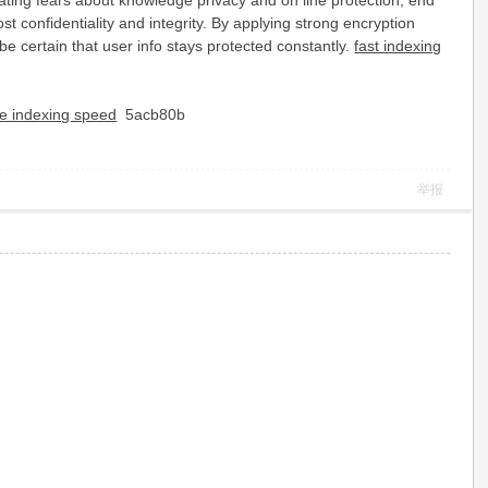
lating fears about knowledge privacy and on line protection, end
 confidentiality and integrity. By applying strong encryption
be certain that user info stays protected constantly.
fast indexing
se indexing speed
5acb80b
举报