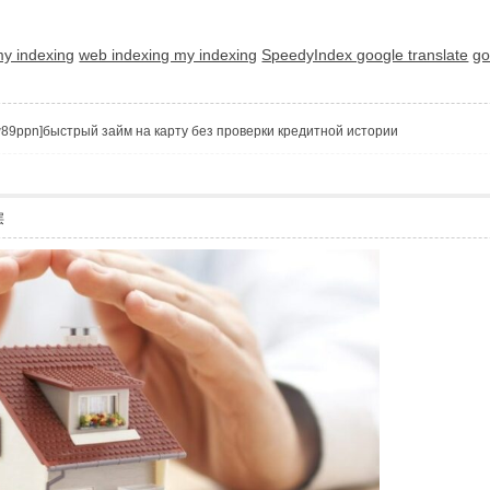
my indexing
web indexing my indexing
SpeedyIndex google translate
go
Vtzqw89ppn]быстрый займ на карту без проверки кредитной истории
层