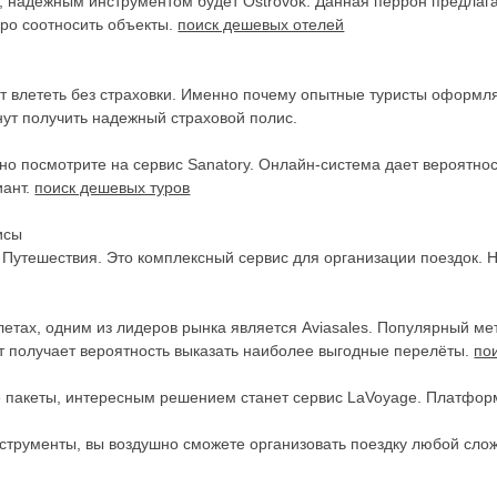
е, надежным инструментом будет Ostrovok. Данная перрон предлаг
оро соотносить объекты.
поиск дешевых отелей
т влететь без страховки. Именно почему опытные туристы оформля
нут получить надежный страховой полис.
но посмотрите на сервис Sanatory. Онлайн-система дает вероятно
иант.
поиск дешевых туров
исы
Путешествия. Это комплексный сервис для организации поездок. 
етах, одним из лидеров рынка является Aviasales. Популярный ме
нт получает вероятность выказать наиболее выгодные перелёты.
по
е пакеты, интересным решением станет сервис LaVoyage. Платфо
нструменты, вы воздушно сможете организовать поездку любой сло