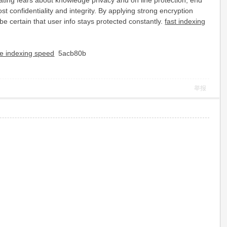
lating fears about knowledge privacy and on line protection, end
 confidentiality and integrity. By applying strong encryption
be certain that user info stays protected constantly.
fast indexing
se indexing speed
5acb80b
举报