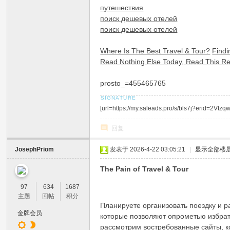
путешествия
поиск дешевых отелей
поиск дешевых отелей
Where Is The Best Travel & Tour?
Findi
Read Nothing Else Today, Read This Re
prosto_=455465765
[url=https://my.saleads.pro/s/bls7j?erid=2
回复
JosephPriom
发表于 2026-4-22 03:05:21
|
显示全部楼
The Pain of Travel & Tour
97
634
1687
主题
回帖
积分
Планируете организовать поездку и 
金牌会员
которые позволяют опрометью избрат
рассмотрим востребованные сайты, к