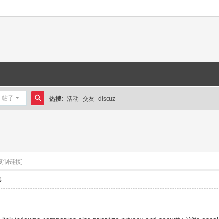
帖子
热搜:
活动
交友
discuz
搜
索
[复制链接]
层