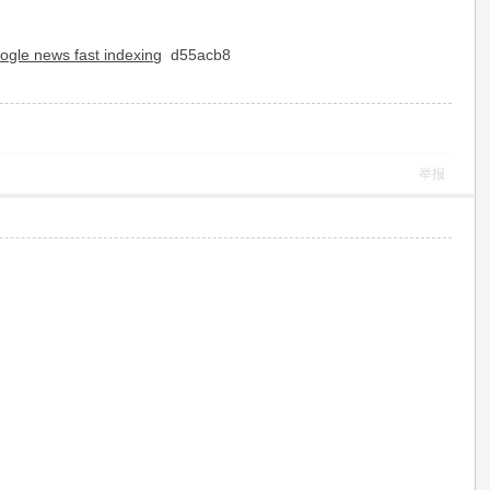
ogle news fast indexing
d55acb8
举报