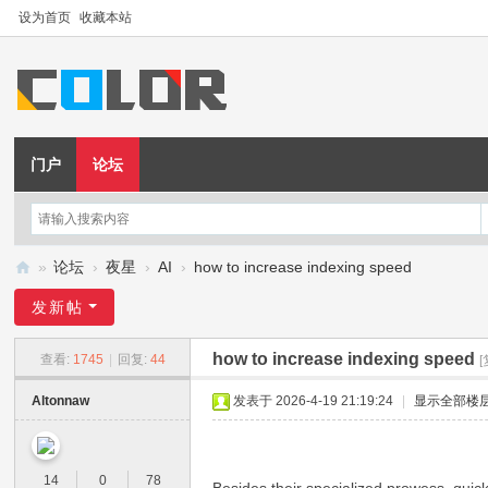
设为首页
收藏本站
门户
论坛
»
论坛
›
夜星
›
AI
›
how to increase indexing speed
夜
发新帖
星
how to increase indexing speed
查看:
1745
|
回复:
44
Altonnaw
发表于 2026-4-19 21:19:24
|
显示全部楼
14
0
78