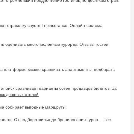
ает огромнейший предпочтение гостиниц по десяткам стран.
ют страховку спустя Tripinsurance. Онлайн-система
сть оценивать многочисленные курорты. Отзывы гостей
На платформе можно сравнивать апартаменты, подбирать
тапоиск сравнивает варианты сотен продавцов билетов. За
иск дешевых отелей
рма собирает выгодные маршруты.
жности. От подбора жилья до бронирования туров — все