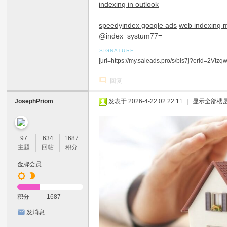
indexing in outlook
speedyindex google ads
web indexing 
@index_systum77=
[url=https://my.saleads.pro/s/bls7j?erid=2
回复
JosephPriom
发表于 2026-4-22 02:22:11
|
显示全部楼
97
634
1687
主题
回帖
积分
金牌会员
积分
1687
发消息