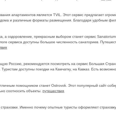
вания апартаментов является TVIL. Этот сервис предлагает огро
и, дома и различные форматы размещения. Благодаря удобным фил
ка, а оздоровление, прекрасным выбором станет сервис Sanatoriu
алоге сервиса доступны большое численность санаториев. Путешес
твия
ящую Россию, рекомендуется посмотреть на сервис Большая Стран
уристам доступны поездки на Камчатку, на Кавказ. Есть возможно
, отличным помощником станет Ostrovok. Этот популярный сайт соб
ьно соотносить объекты.
путешествия
з страховки. Именно почему опытные туристы оформляют страховку