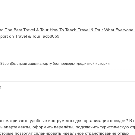
ng The Best Travel & Tour
How To Teach Travel & Tour
What Everyone 
port on Travel & Tour
acb80b9
Vtzqw89ppn]быстрый займ на карту без проверки кредитной истории
层
рассматриваете удобные инструменты для организации поездки? В 
ь апартаменты, оформить перелёты, подключить туристическую стр
оторые позволят спланировать идеальное странствование
отдых