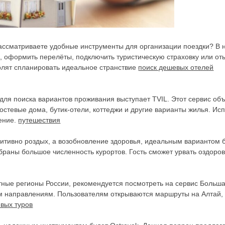
рассматриваете удобные инструменты для организации поездки? В 
, оформить перелёты, подключить туристическую страховку или от
олят спланировать идеальное странствие
поиск дешевых отелей
ля поиска вариантов проживания выступает TVIL. Этот сервис о
остевые дома, бутик-отели, коттеджи и другие варианты жилья. И
ение.
путешествия
итивно роздых, а возобновление здоровья, идеальным вариантом б
браны большое численность курортов. Гость сможет урвать оздоро
оятные регионы России, рекомендуется посмотреть на сервис Боль
 направлениям. Пользователям открываются маршруты на Алтай, н
вых туров