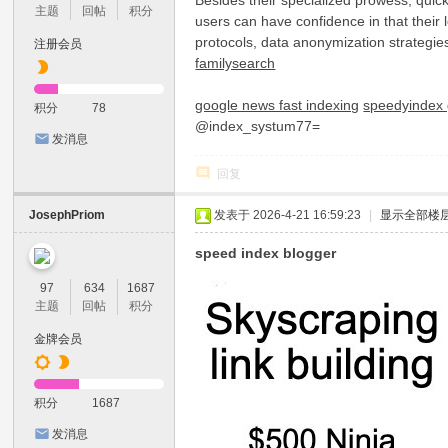
Besides their specialized prowess, quick
主题
回帖
积分
users can have confidence in that their 
protocols, data anonymization strategies
注册会员
familysearch
google news fast indexing
speedyindex 
积分
78
@index_systum77=
发消息
回复
JosephPriom
发表于 2026-4-21 16:59:23
|
显示全部楼
speed index blogger
97
634
1687
主题
回帖
积分
金牌会员
积分
1687
发消息